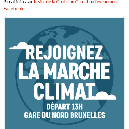
Plus d’infos sur
le site de la Coalition Climat
ou
l’événement
Facebook
.