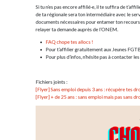
Si tu n’es pas encore affilié·e, il te suffira de t’a
de ta régionale sera ton intermédiaire avec le ser
documents nécessaires pour entamer ton recours. 
relayer ta demande auprès de l’ONEM.
FAQ chope tes allocs !
Pour t’affilier gratuitement aux Jeunes FGTB,
Pour plus d’infos, n’hésite pas à contacter l
Fichiers joints :
[Flyer] Sans emploi depuis 3 ans : récupère tes dr
[Flyer] + de 25 ans : sans emploi mais pas sans dr