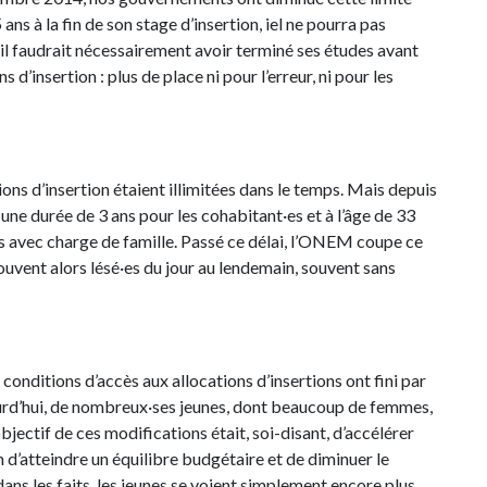
5 ans à la fin de son stage d’insertion, iel ne pourra pas
u’il faudrait nécessairement avoir terminé ses études avant
 d’insertion : plus de place ni pour l’erreur, ni pour les
ions d’insertion étaient illimitées dans le temps. Mais depuis
 une durée de 3 ans pour les cohabitant·es et à l’âge de 33
es avec charge de famille. Passé ce délai, l’ONEM coupe ce
uvent alors lésé·es du jour au lendemain, souvent sans
conditions d’accès aux allocations d’insertions ont fini par
ourd’hui, de nombreux·ses jeunes, dont beaucoup de femmes,
objectif de ces modifications était, soi-disant, d’accélérer
in d’atteindre un équilibre budgétaire et de diminuer le
ans les faits, les jeunes se voient simplement encore plus