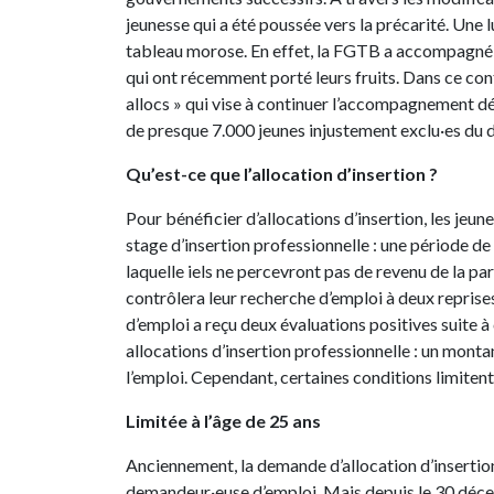
jeunesse qui a été poussée vers la précarité. Une 
tableau morose. En effet, la FGTB a accompagné 
qui ont récemment porté leurs fruits. Dans ce con
allocs » qui vise à continuer l’accompagnement déj
de presque 7.000 jeunes injustement exclu·es du dr
Qu’est-ce que l’allocation d’insertion ?
Pour bénéficier d’allocations d’insertion, les je
stage d’insertion professionnelle : une période de
laquelle iels ne percevront pas de revenu de la p
contrôlera leur recherche d’emploi à deux reprises
d’emploi a reçu deux évaluations positives suite 
allocations d’insertion professionnelle : un monta
l’emploi. Cependant, certaines conditions limitent 
Limitée à l’âge de 25 ans
Anciennement, la demande d’allocation d’insertion
demandeur·euse d’emploi. Mais depuis le 30 déc