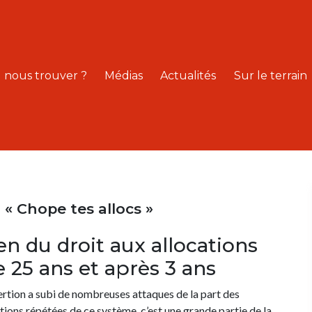
 nous trouver ?
Médias
Actualités
Sur le terrain
 Chope tes allocs »
n du droit aux allocations
e 25 ans et après 3 ans
sertion a subi de nombreuses attaques de la part des
ions répétées de ce système, c’est une grande partie de la