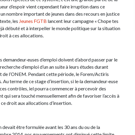
lueur d’espoir vient cependant faire irruption dans ce
un nombre important de jeunes dans des recours en justice
texte, les
Jeunes FGTB
lancent leur campagne « Chope tes
à débuté et à interpeller le monde politique sur la situation
oit à ces allocations.
unes demandeur·euses d’emploi doivent d’abord passer par le
 recherche d’emploi d’un an suite à leurs études durant
art de l’ONEM. Pendant cette période, le Forem/Actiris
. Au terme de ce stage d’insertion, si le·la demandeur·euse
à ces contrôles, iel pourra commencer à percevoir des
nt qui sera touché mensuellement afin de favoriser l’accès à
ce droit aux allocations d’insertion.
 devait être formulée avant les 30 ans du ou de la
embre 2014, nos gouvernements ont diminué cette limite