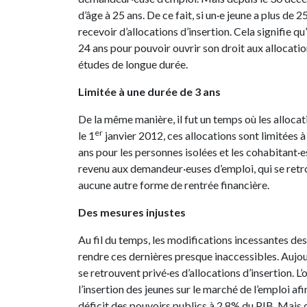
d’âge à 25 ans. De ce fait, si un·e jeune a plus de 2
recevoir d’allocations d’insertion. Cela signifie q
24 ans pour pouvoir ouvrir son droit aux allocations
études de longue durée.
Limitée à une durée de 3 ans
De la même manière, il fut un temps où les allocat
er
le 1
janvier 2012, ces allocations sont limitées à
ans pour les personnes isolées et les cohabitant·
revenu aux demandeur·euses d’emploi, qui se retro
aucune autre forme de rentrée financière.
Des mesures injustes
Au fil du temps, les modifications incessantes des 
rendre ces dernières presque inaccessibles. Auj
se retrouvent privé·es d’allocations d’insertion. L’
l’insertion des jeunes sur le marché de l’emploi af
déficit des pouvoirs publics à 2,8% du PIB. Mais d