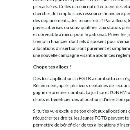
précarisé·es. Celles et ceux qui effectuent des é
chercher de l’emploi sans ressource financière p
des déplacements, des tenues, etc. ? Par ailleurs,
payés, ubérisés ou sous-qualifiés, aux statuts pr
et corvéable à merci pour le patronat. Priver les je
tremplin financier dont iels disposent pour s’éman
allocations d’insertion sont purement et simplem
une nouvelle campagne visant à abolir ces régleme
Chope tes allocs !
Dès leur application, la FGTB a combattu ces rég
Récemment, après plusieurs centaines de recours m
gagné ce premier combat. La justice et l’ONEM ont
droits et bénéficier des allocations d’insertion qui
Si tu t’es vu·e exclu·e de ton droit aux allocations
récupérer tes droits, les Jeunes FGTB peuvent te 
permettre de bénéficier de tes allocations d’insert