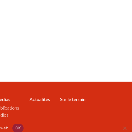
édias
Actualités
Sur le terrain
blications
dios
déos
e web.
OK
suels