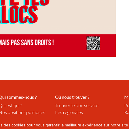
Qui sommes-nous ?
Où nous trouver ?
M
Qui est qui ?
Trouver le bon service
Pu
Nos positions politiques
Les régionales
Ra
Nos valeurs
Les centrales professionnelles
Vi
ns des cookies pour vous garantir la meilleure expérience sur notre sit
Notre histoire
Vi