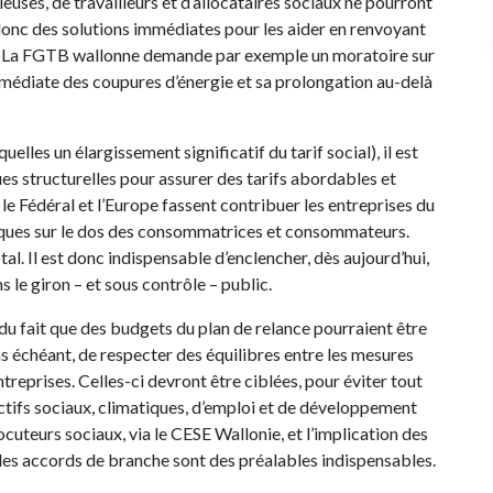
euses, de travailleurs et d’allocataires sociaux ne pourront
 donc des solutions immédiates pour les aider en renvoyant
rise. La FGTB wallonne demande par exemple un moratoire sur
mmédiate des coupures d’énergie et sa prolongation au-delà
lles un élargissement significatif du tarif social), il est
s structurelles pour assurer des tarifs abordables et
 le Fédéral et l’Europe fassent contribuer les entreprises du
iques sur le dos des consommatrices et consommateurs.
otal. Il est donc indispensable d’enclencher, dès aujourd’hui,
 le giron – et sous contrôle – public.
u fait que des budgets du plan de relance pourraient être
 cas échéant, de respecter des équilibres entre les mesures
treprises. Celles-ci devront être ciblées, pour éviter tout
ectifs sociaux, climatiques, d’emploi et de développement
ocuteurs sociaux, via le CESE Wallonie, et l’implication des
 les accords de branche sont des préalables indispensables.