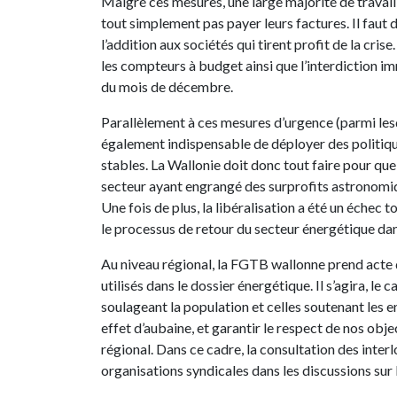
Malgré ces mesures, une large majorité de travaill
tout simplement pas payer leurs factures. Il faut
l’addition aux sociétés qui tirent profit de la c
les compteurs à budget ainsi que l’interdiction i
du mois de décembre.
Parallèlement à ces mesures d’urgence (parmi lesque
également indispensable de déployer des politique
stables. La Wallonie doit donc tout faire pour que
secteur ayant engrangé des surprofits astronom
Une fois de plus, la libéralisation a été un échec t
le processus de retour du secteur énergétique dans
Au niveau régional, la FGTB wallonne prend acte d
utilisés dans le dossier énergétique. Il s’agira, le
soulageant la population et celles soutenant les en
effet d’aubaine, et garantir le respect de nos obj
régional. Dans ce cadre, la consultation des interl
organisations syndicales dans les discussions sur