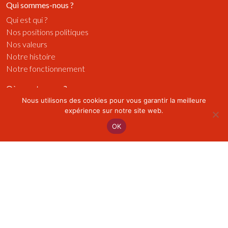
Qui sommes-nous ?
Qui est qui ?
Nos positions politiques
Nos valeurs
Notre histoire
Notre fonctionnement
Où nous trouver ?
Nous utilisons des cookies pour vous garantir la meilleure
Trouver le bon service
expérience sur notre site web.
Les régionales
OK
Les centrales professionnelles
Médias
Publications
Radios
Vidéos
Visuels
Actualités