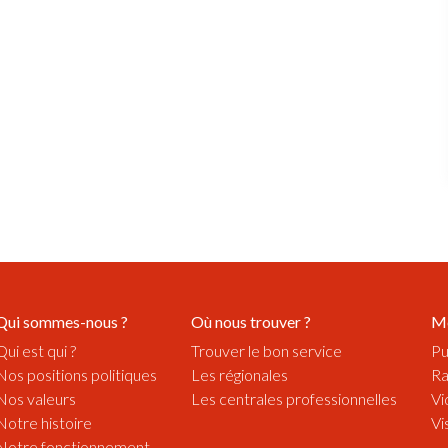
Qui sommes-nous ?
Où nous trouver ?
M
Qui est qui ?
Trouver le bon service
Pu
Nos positions politiques
Les régionales
Ra
Nos valeurs
Les centrales professionnelles
Vi
Notre histoire
Vi
Notre fonctionnement