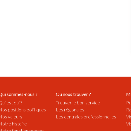
Qui sommes-nous ?
Où nous trouver ?
M
Qui est qui ?
Trouver le bon service
Pu
Nos positions politiques
Les régionales
Ra
Nos valeurs
Les centrales professionnelles
Vi
Notre histoire
Vi
Notre fonctionnement