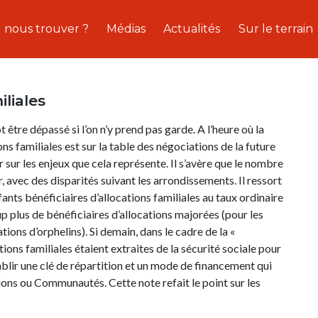
 nous trouver ?
Médias
Actualités
Sur le terrain
iliales
 être dépassé si l’on n’y prend pas garde. A l’heure où la
s familiales est sur la table des négociations de la future
ir sur les enjeux que cela représente. Il s’avère que le nombre
 avec des disparités suivant les arrondissements. Il ressort
ts bénéficiaires d’allocations familiales au taux ordinaire
 plus de bénéficiaires d’allocations majorées (pour les
ions d’orphelins). Si demain, dans le cadre de la «
tions familiales étaient extraites de la sécurité sociale pour
’établir une clé de répartition et un mode de financement qui
gions ou Communautés. Cette note refait le point sur les