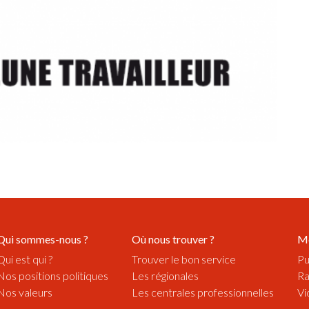
Qui sommes-nous ?
Où nous trouver ?
M
Qui est qui ?
Trouver le bon service
Pu
Nos positions politiques
Les régionales
Ra
Nos valeurs
Les centrales professionnelles
Vi
Notre histoire
Vi