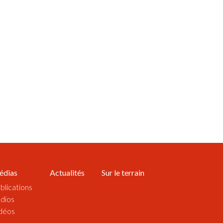
édias
Actualités
Sur le terrain
blications
dios
déos
suels