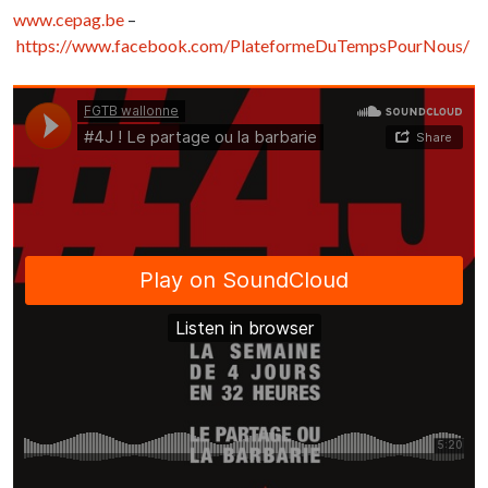
www.cepag.be
–
https://www.facebook.com/PlateformeDuTempsPourNous/