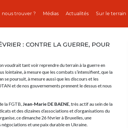
 nous trouver ?
Médias
Actualités
Sur le terrain
ÉVRIER : CONTRE LA GUERRE, POUR
on voudrait tant voir reprendre du terrain à la guerre en
us lointaine, à mesure que les combats s’intensifient, que la
n se poursuit, à mesure aussi que les discours et les
e l’OTAN et de nos gouvernements prennent le dessus et nous
 de la FGTB,
Jean-Marie DE BAENE
, très actif au sein de la
dicats et des dizaines d’associations et d’organisations du
organise, ce dimanche 26 février à Bruxelles, une
s négociations et une paix durable en Ukraine.