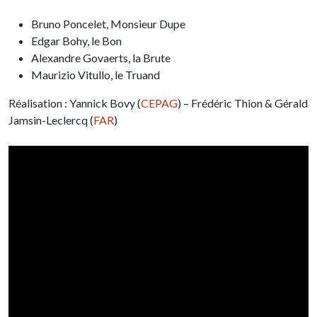
Bruno Poncelet, Monsieur Dupe
Edgar Bohy, le Bon
Alexandre Govaerts, la Brute
Maurizio Vitullo, le Truand
Réalisation : Yannick Bovy (
CEPAG
) – Frédéric Thion & Gérald
Jamsin-Leclercq (
FAR
)