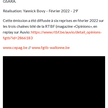
GSARA.
Réalisation: Yannick Bovy – Février 2022 – 29′
Cette émission a été diffusée à six reprises en février 2022 sur
les trois chaînes télé de la RTBF (magazine «Opinions», en
replay sur Auvio:
https://www.rtbf.be/auvio/detail_opinions-
fgtb?id=2866183
www.cepag.be
//
www.fgtb-wallonne.be